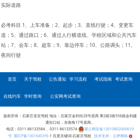
实际道路
必考科目 1、上车准备；2、起步；3、直线行驶；4、变更车
道；5、通过路口；6、通过人行横道线、学校区域和公共汽车
站；7、会车；8、超车；9、靠边停车；10、公路调头；11、
夜间行驶
首页
关于驾校
公告通知
学习流程
考试指南
考试查询
在线约车
学时查询
公安网考试查询
版权所有：石家庄圣安驾校 地址：石家庄金利街28号底商 乘2路3路556路金利建
通街口站，东南角17号底商。
电话：0311-86133584 、0311-86133574
冀公网安备13010802000610
号
冀ICP备13016403号
-1 百度关键词:石家庄驾校
技术支持：云梦网络