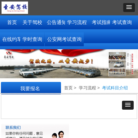
首页
关于驾校
公告通知
学习流程
考试指南
考试查询
在线约车
学时查询
公安网考试查询
首页 > 学习流程 >
考试科目介绍
我要报名