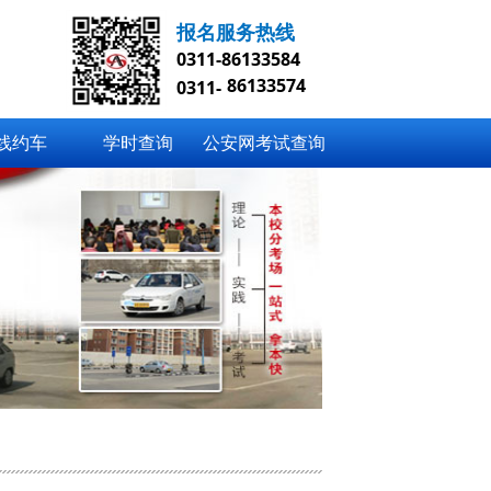
报名服务热线
0311-86133584
86133574
0311-
线约车
学时查询
公安网考试查询