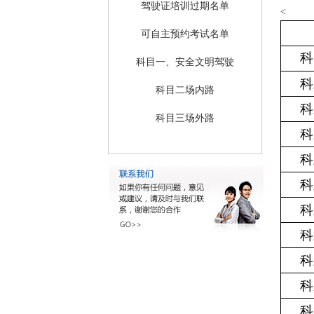
驾驶证培训过期名单
<
可自主预约考试名单
科
科目一、安全文明驾驶
科
科目二场内路
科
科目三场外路
科
科
科
科
科
科
科
科