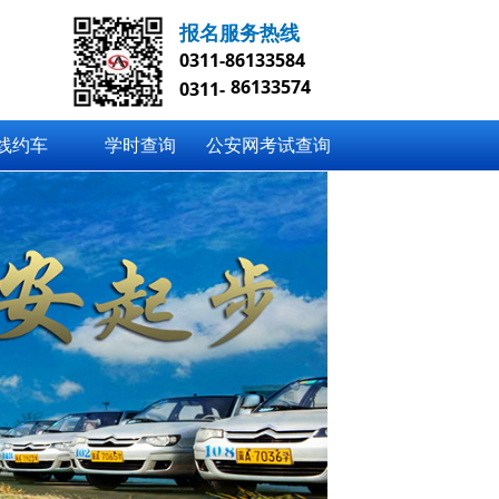
报名服务热线
0311-86133584
86133574
0311-
线约车
学时查询
公安网考试查询