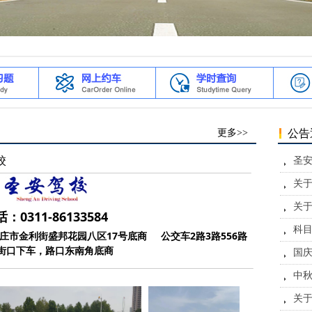
公告
更多>>
校
圣安
뀧
关
뀧
关
뀧
0311-86133584
뀧
家庄市金利街盛邦花园八区17号底商 公交车2路3路556路
街口下车，路口东南角底商
国
뀧
中
뀧
关于
뀧