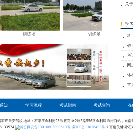
关
뀧
学
训练场
训练场
科
뀧
敬
뀧
考
뀧
网
뀧
体
뀧
常
뀧
通知
学习流程
考试指南
考试查询
在
家庄圣安驾校 地址：石家庄金利街28号底商 乘2路3路556路金利建通街口站，东南
6133574
冀公网安备13010802000610号
冀ICP备13016403号
-1 百度关键词: